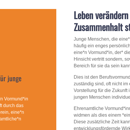
Leben verändern 
Zusammenhalt s
Junge Menschen, die eine*
häufig ein enges persönlic
eine*n Vormund*in, der* die 
Hinsicht vertritt sondern, 
Bereich für sie da sein kann
ür junge
Dies ist den Berufsvormund*
zuständig sind, oft nicht i
Vorstellung für die Zukunft 
jungen Menschen individuel
*n Vormund*in
t durch das
Ehrenamtliche Vormund*inn
ein, eine*n
widmen als dies einem *ein
amtliche*n
Diese zusätzliche Zeit kann
entwicklungsfördernde Wir