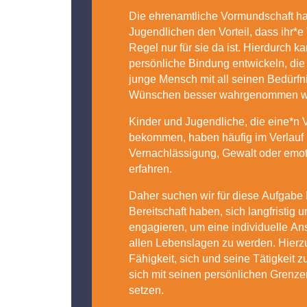
Die ehrenamtliche Vormundschaft hat
Jugendlichen den Vorteil, dass ihr*e
Regel nur für sie da ist. Hierdurch k
persönliche Bindung entwickeln, die 
junge Mensch mit all seinen Bedürf
Wünschen besser wahrgenommen w
Kinder und Jugendliche, die eine*n
bekommen, haben häufig im Verlauf 
Vernachlässigung, Gewalt oder emotio
erfahren.
Daher suchen wir für diese Aufgabe
Bereitschaft haben, sich langfristig u
engagieren, um eine individuelle An
allen Lebenslagen zu werden. Hierz
Fähigkeit, sich und seine Tätigkeit z
sich mit seinen persönlichen Grenz
setzen.