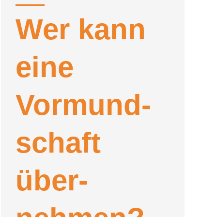
Wer kann
eine
Vor­mund­
schaft
über­