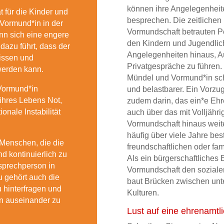
können ihre Angelegenheit
 für die Kinder und
besprechen. Die zeitlichen
 Vormund*in in der
Vormundschaft betrauten 
ann sich eine engere
den Kindern und Jugendlic
dazu führt, dass der
Angelegenheiten hinaus, A
nissen und
Privatgespräche zu führen.
erden kann.
Mündel und Vormund*in schne
 Vormund*in
und belastbarer. Ein Vorzu
ihres Lebens Not,
zudem darin, das ein*e Ehr
nale Instabilität
auch über das mit Volljähri
Vormundschaft hinaus weite
häufig über viele Jahre be
 Menschen, die die
freundschaftlichen oder fa
nd kontinuierlich zu
Als ein bürgerschaftliches
sprechperson in
Vormundschaft den soziale
u gehört auch die
baut Brücken zwischen unte
u hinterfragen und
Kulturen.
en auseinander zu
Lust auf eine ehrenamtl