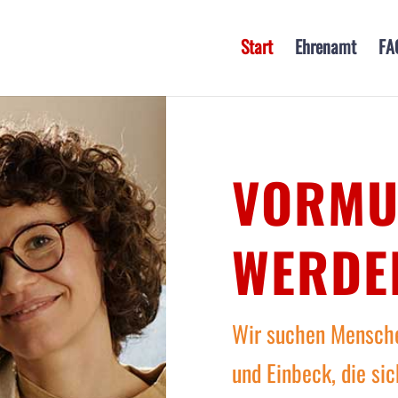
Start
Ehrenamt
FA
VORMU
WERDE
Wir suchen Mensche
und Einbeck, die si