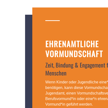
EHRENAMTLICHE
VORMUNDSCHAFT
Zeit, Bindung & Engagement f
Menschen
Wenn Kinder oder Jugendliche eine
benötigen, kann diese Vormundschaf
Jugendamt, einen Vormundschaftsver
Berufsvormund*in oder eine*n ehren
Vormund*in geführt werden.